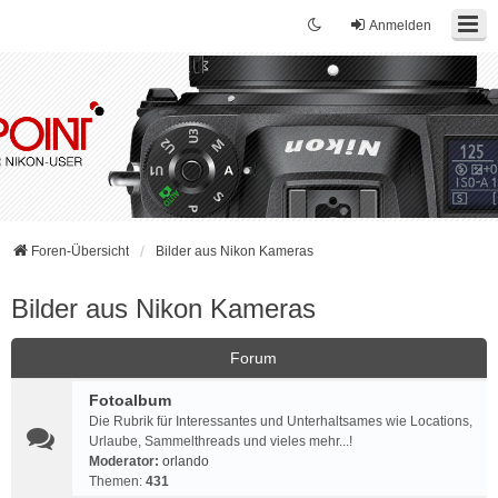
Anmelden
Foren-Übersicht
Bilder aus Nikon Kameras
Bilder aus Nikon Kameras
Forum
Fotoalbum
Die Rubrik für Interessantes und Unterhaltsames wie Locations,
Urlaube, Sammelthreads und vieles mehr...!
Moderator:
orlando
Themen:
431