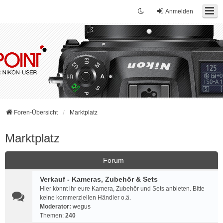
Anmelden
Foren-Übersicht
Marktplatz
Marktplatz
Forum
Verkauf - Kameras, Zubehör & Sets
Hier könnt ihr eure Kamera, Zubehör und Sets anbieten. Bitte
keine kommerziellen Händler o.ä.
Moderator:
wegus
Themen:
240