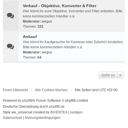
Verkauf - Objektive, Konverter & Filter
Hier könnt ihr eure Objektive, Konverter und Filter anbieten. Bitte
keine kommerziellen Händler o.ä.
Moderator:
wegus
Themen:
325
Ankauf
Hier könnt ihr Kaufgesuche für Kameras oder Zubehör einstellen.
Bitte keine kommerziellen Händler o.ä.
Moderator:
wegus
Themen:
64
Gehe zu
Foren-Übersicht
Alle Cookies löschen
Alle Zeiten sind
UTC+02:00
Powered by
phpBB
® Forum Software © phpBB Limited
Deutsche Übersetzung durch
phpBB.de
Style we_universal created by
INVENTEA
|
nextgen
Datenschutz
|
Nutzungsbedingungen