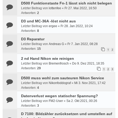
D500 Funktionstaste Fn-1 lässt sich nicht belegen
Letzter Beitrag von
lottenfee
«
Fr 27. Mai 2022, 16:50
Antworten:
2
D3 und MC-36A -löst nicht aus
Letzter Beitrag von
ergee
«
Fr 28. Jan 2022, 10:24
Antworten:
8
D3 Reparatur
Letzter Beitrag von
Andreas G
«
Fr 7. Jan 2022, 08:28
Antworten:
15
1
2
2 nd Hand Nikon wie reinigen
Letzter Beitrag von
Bremenfrosch
«
Do 9. Dez 2021, 18:35
Antworten:
29
1
2
3
D500 muss wohl zum sauteuren Nikon Service
Letzter Beitrag von
Nikonfoddograf
«
Mi 3. Nov 2021, 17:42
Antworten:
4
Datenverlust wegen statischer Spannung?
Letzter Beitrag von
FM2-User
«
Sa 2. Okt 2021, 00:26
Antworten:
3
D 7100: Bildzähler zurücksetzen und umstellen auf