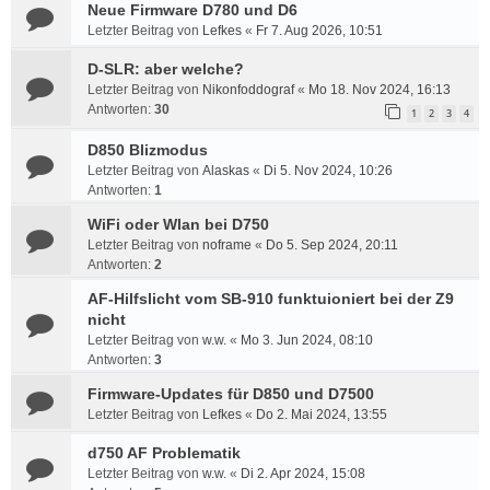
Neue Firmware D780 und D6
Letzter Beitrag von
Lefkes
«
Fr 7. Aug 2026, 10:51
D-SLR: aber welche?
Letzter Beitrag von
Nikonfoddograf
«
Mo 18. Nov 2024, 16:13
Antworten:
30
1
2
3
4
D850 Blizmodus
Letzter Beitrag von
Alaskas
«
Di 5. Nov 2024, 10:26
Antworten:
1
WiFi oder Wlan bei D750
Letzter Beitrag von
noframe
«
Do 5. Sep 2024, 20:11
Antworten:
2
AF-Hilfslicht vom SB-910 funktuioniert bei der Z9
nicht
Letzter Beitrag von
w.w.
«
Mo 3. Jun 2024, 08:10
Antworten:
3
Firmware-Updates für D850 und D7500
Letzter Beitrag von
Lefkes
«
Do 2. Mai 2024, 13:55
d750 AF Problematik
Letzter Beitrag von
w.w.
«
Di 2. Apr 2024, 15:08