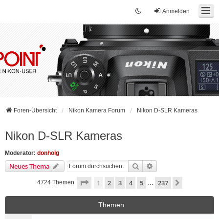
Anmelden
Foren-Übersicht
Nikon Kamera Forum
Nikon D-SLR Kameras
Nikon D-SLR Kameras
Moderator:
donholg
Suche
Erweiterte Suche
Neues Thema
Seite
1
von
237
1
2
3
4
5
237
Nächste
4724 Themen
…
Themen