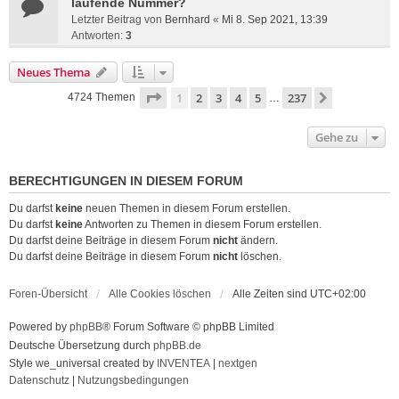
laufende Nummer?
Letzter Beitrag von
Bernhard
«
Mi 8. Sep 2021, 13:39
Antworten:
3
Neues Thema
Seite
1
von
237
1
2
3
4
5
237
Nächste
4724 Themen
…
Gehe zu
BERECHTIGUNGEN IN DIESEM FORUM
Du darfst
keine
neuen Themen in diesem Forum erstellen.
Du darfst
keine
Antworten zu Themen in diesem Forum erstellen.
Du darfst deine Beiträge in diesem Forum
nicht
ändern.
Du darfst deine Beiträge in diesem Forum
nicht
löschen.
Foren-Übersicht
Alle Cookies löschen
Alle Zeiten sind
UTC+02:00
Powered by
phpBB
® Forum Software © phpBB Limited
Deutsche Übersetzung durch
phpBB.de
Style we_universal created by
INVENTEA
|
nextgen
Datenschutz
|
Nutzungsbedingungen