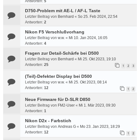
Antworten:
5
D750-Problem mit AE-L / AF-L Taste
Letzter Beitrag von
Bernhard
«
So 25. Feb 2024, 22:54
Antworten:
2
Nikon F5 Verschlußvorhang
Letzter Beitrag von
w.w.
«
Mi 10. Jan 2024, 16:05
Antworten:
4
Fragen zur Detail-Schärfe bei D500
Letzter Beitrag von
Bernhard
«
Mi 25. Okt 2023, 19:10
Antworten:
25
1
2
3
(Teil)-Defekter Display bei D500
Letzter Beitrag von
w.w.
«
Mi 25. Okt 2023, 08:14
Antworten:
12
1
2
Neue Firmware für D-SLR D850
Letzter Beitrag von
FM2-User
«
Mi 1. Mär 2023, 09:30
Antworten:
1
Nikon D2x - Farbstich
Letzter Beitrag von
Andreas G
«
Mo 23. Jan 2023, 18:29
Antworten:
12
1
2