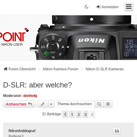
Anmelden
Foren-Übersicht
Nikon Kamera Forum
Nikon D-SLR Kameras
D-SLR: aber welche?
Moderator:
donholg
Suche
Erweiterte Su
Antworten
1
2
3
4
Vorherige
31 Beiträge
Nikonfoddograf
Batterie3