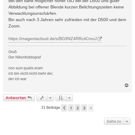
Bei den dank möglicher hoher ISO bei der D500 und guter
Abbildung bei offener Blende kurzen Belichtungszeiten keine
Verwacklungsunschärfen.
Bin auch nach 3 Jahren sehr zufrieden mit der D500 und dem
Zoom.
https://magentacloud.de/s/BG9NZ4RRciiCmoJ
Gruß
Der Nikonfoddograf
non sum qualis eram
ich bin nicht nicht mehr der,
der ich war
N
a
c
Antworten
h
o
1
2
3
4
Vorherige
31 Beiträge
b
e
n
Gehe zu