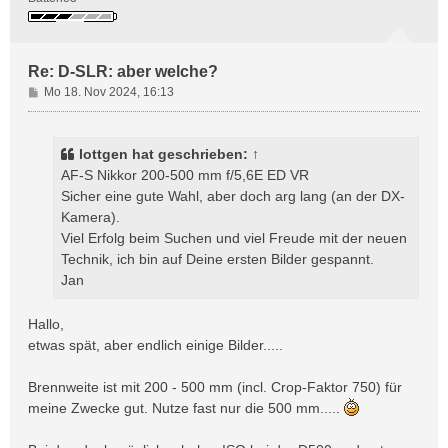
Re: D-SLR: aber welche?
B
Mo 18. Nov 2024, 16:13
e
i
t
lottgen
hat geschrieben:
↑
r
AF-S Nikkor 200-500 mm f/5,6E ED VR
a
Sicher eine gute Wahl, aber doch arg lang (an der DX-
g
Kamera).
Viel Erfolg beim Suchen und viel Freude mit der neuen
Technik, ich bin auf Deine ersten Bilder gespannt.
Jan
Hallo,
etwas spät, aber endlich einige Bilder.....
Brennweite ist mit 200 - 500 mm (incl. Crop-Faktor 750) für
meine Zwecke gut. Nutze fast nur die 500 mm.....