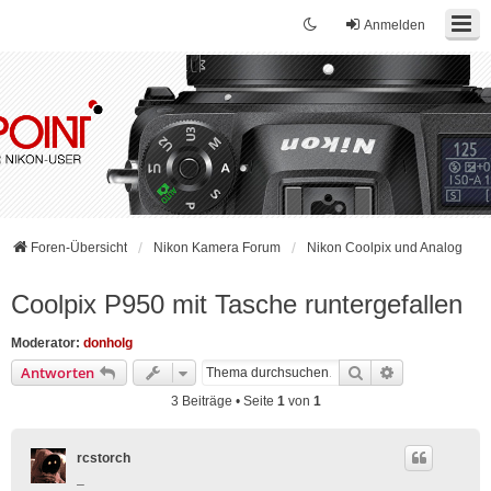
Anmelden
Foren-Übersicht
Nikon Kamera Forum
Nikon Coolpix und Analog
Coolpix P950 mit Tasche runtergefallen
Moderator:
donholg
Suche
Erweiterte Su
Antworten
3 Beiträge • Seite
1
von
1
rcstorch
_