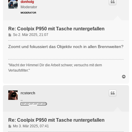
donholg
o
Moderator
b
e
n
Re: Coolpix P950 mit Tasche runtergefallen
B
So 2. Mär 2025, 21:07
e
i
Zoomt und fokussiert das Objektiv noch in allen Brennweiten?
t
r
a
"Macht der Himmel Dir die Arbeit schwer, versuchs mit dem
g
Verlaufsfilter."
N
a
c
h
rcstorch
o
_
b
e
n
Re: Coolpix P950 mit Tasche runtergefallen
B
Mo 3. Mär 2025, 07:41
e