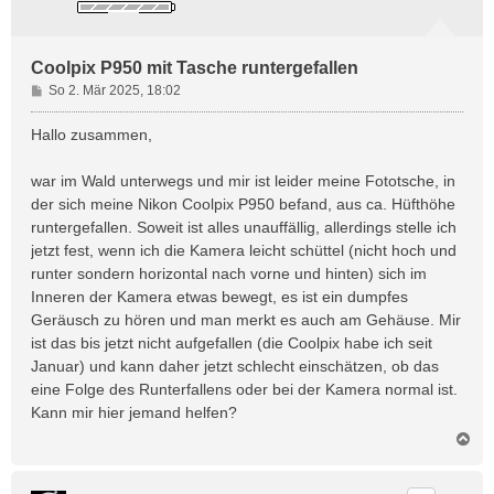
Coolpix P950 mit Tasche runtergefallen
B
So 2. Mär 2025, 18:02
e
i
Hallo zusammen,
t
r
war im Wald unterwegs und mir ist leider meine Fototsche, in
a
der sich meine Nikon Coolpix P950 befand, aus ca. Hüfthöhe
g
runtergefallen. Soweit ist alles unauffällig, allerdings stelle ich
jetzt fest, wenn ich die Kamera leicht schüttel (nicht hoch und
runter sondern horizontal nach vorne und hinten) sich im
Inneren der Kamera etwas bewegt, es ist ein dumpfes
Geräusch zu hören und man merkt es auch am Gehäuse. Mir
ist das bis jetzt nicht aufgefallen (die Coolpix habe ich seit
Januar) und kann daher jetzt schlecht einschätzen, ob das
eine Folge des Runterfallens oder bei der Kamera normal ist.
Kann mir hier jemand helfen?
N
a
c
h