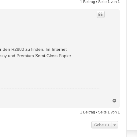
1 Beitrag • Seite
1
von
1
r den R2880 zu finden. Im Internet
lossy und Premium Semi-Gloss Papier.
N
a
c
1 Beitrag • Seite
1
von
1
h
o
Gehe zu
b
e
n