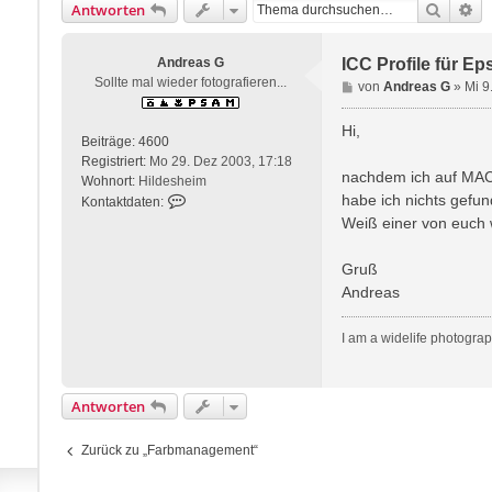
Suche
Er
Antworten
Andreas G
ICC Profile für E
Sollte mal wieder fotografieren...
B
von
Andreas G
»
Mi 9
e
i
Hi,
Beiträge:
4600
t
Registriert:
Mo 29. Dez 2003, 17:18
r
nachdem ich auf MAC g
Wohnort:
Hildesheim
a
habe ich nichts gefu
K
Kontaktdaten:
g
o
Weiß einer von euch w
n
t
Gruß
a
Andreas
k
t
d
I am a widelife photograp
a
t
e
Antworten
n
v
Zurück zu „Farbmanagement“
o
n