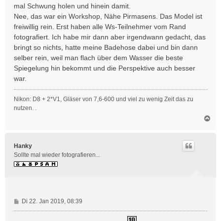
mal Schwung holen und hinein damit.
Nee, das war ein Workshop, Nähe Pirmasens. Das Model ist
freiwillig rein. Erst haben alle Ws-Teilnehmer vom Rand
fotografiert. Ich habe mir dann aber irgendwann gedacht, das
bringt so nichts, hatte meine Badehose dabei und bin dann
selber rein, weil man flach über dem Wasser die beste
Spiegelung hin bekommt und die Perspektive auch besser
war.
Nikon: D8 + 2*V1, Gläser von 7,6-600 und viel zu wenig Zeit das zu
nutzen. .
N
a
c
h
Hanky
o
Sollte mal wieder fotografieren...
b
e
n
B
Di 22. Jan 2019, 08:39
e
i