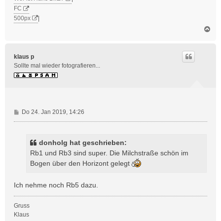
FC
500px
|
N
a
c
h
klaus p
o
Sollte mal wieder fotografieren...
b
e
n
B
Do 24. Jan 2019, 14:26
e
i
t
donholg hat geschrieben:
r
Rb1 und Rb3 sind super. Die Milchstraße schön im
a
Bogen über den Horizont gelegt
g
Ich nehme noch Rb5 dazu.
Gruss
Klaus