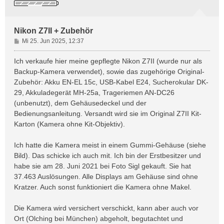
Nikon Z7II + Zubehör
B
Mi 25. Jun 2025, 12:37
e
i
Ich verkaufe hier meine gepflegte Nikon Z7II (wurde nur als
t
Backup-Kamera verwendet), sowie das zugehörige Original-
r
Zubehör: Akku EN-EL 15c, USB-Kabel E24, Sucherokular DK-
a
29, Akkuladegerät MH-25a, Trageriemen AN-DC26
g
(unbenutzt), dem Gehäusedeckel und der
Bedienungsanleitung. Versandt wird sie im Original Z7II Kit-
Karton (Kamera ohne Kit-Objektiv).
Ich hatte die Kamera meist in einem Gummi-Gehäuse (siehe
Bild). Das schicke ich auch mit. Ich bin der Erstbesitzer und
habe sie am 28. Juni 2021 bei Foto Sigl gekauft. Sie hat
37.463 Auslösungen. Alle Displays am Gehäuse sind ohne
Kratzer. Auch sonst funktioniert die Kamera ohne Makel.
Die Kamera wird versichert verschickt, kann aber auch vor
Ort (Olching bei München) abgeholt, begutachtet und