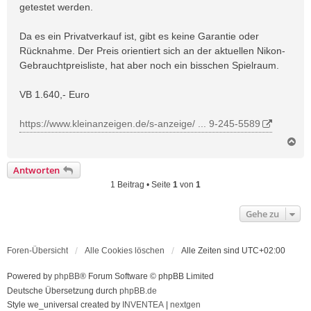
getestet werden.
Da es ein Privatverkauf ist, gibt es keine Garantie oder
Rücknahme. Der Preis orientiert sich an der aktuellen Nikon-
Gebrauchtpreisliste, hat aber noch ein bisschen Spielraum.
VB 1.640,- Euro
https://www.kleinanzeigen.de/s-anzeige/ ... 9-245-5589
N
a
c
Antworten
h
1 Beitrag • Seite
1
von
1
o
b
e
Gehe zu
n
Foren-Übersicht
Alle Cookies löschen
Alle Zeiten sind
UTC+02:00
Powered by
phpBB
® Forum Software © phpBB Limited
Deutsche Übersetzung durch
phpBB.de
Style we_universal created by
INVENTEA
|
nextgen