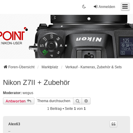
Anmelden
Foren-Übersicht
Marktplatz
Verkauf - Kameras, Zubehör & Sets
Nikon Z7II + Zubehör
Moderator:
wegus
Suche
Erweiterte Suche
Antworten
1 Beitrag • Seite
1
von
1
Alex63
_