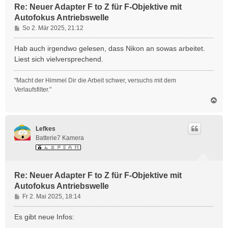
Re: Neuer Adapter F to Z für F-Objektive mit
Autofokus Antriebswelle
B
So 2. Mär 2025, 21:12
e
i
Hab auch irgendwo gelesen, dass Nikon an sowas arbeitet.
t
Liest sich vielversprechend.
r
a
"Macht der Himmel Dir die Arbeit schwer, versuchs mit dem
g
Verlaufsfilter."
N
a
c
h
Lefkes
o
Batterie7 Kamera
b
e
n
Re: Neuer Adapter F to Z für F-Objektive mit
Autofokus Antriebswelle
B
Fr 2. Mai 2025, 18:14
e
i
Es gibt neue Infos:
t