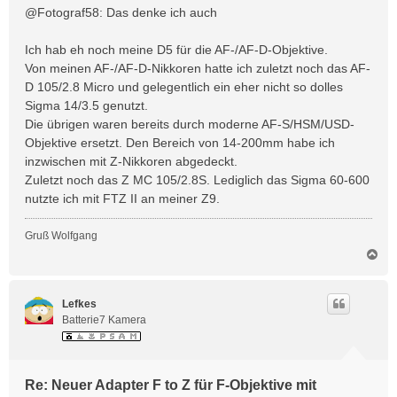
i
@Fotograf58: Das denke ich auch
t
r
Ich hab eh noch meine D5 für die AF-/AF-D-Objektive.
a
Von meinen AF-/AF-D-Nikkoren hatte ich zuletzt noch das AF-
g
D 105/2.8 Micro und gelegentlich ein eher nicht so dolles
Sigma 14/3.5 genutzt.
Die übrigen waren bereits durch moderne AF-S/HSM/USD-
Objektive ersetzt. Den Bereich von 14-200mm habe ich
inzwischen mit Z-Nikkoren abgedeckt.
Zuletzt noch das Z MC 105/2.8S. Lediglich das Sigma 60-600
nutzte ich mit FTZ II an meiner Z9.
Gruß Wolfgang
N
a
c
h
Lefkes
o
Batterie7 Kamera
b
e
n
Re: Neuer Adapter F to Z für F-Objektive mit