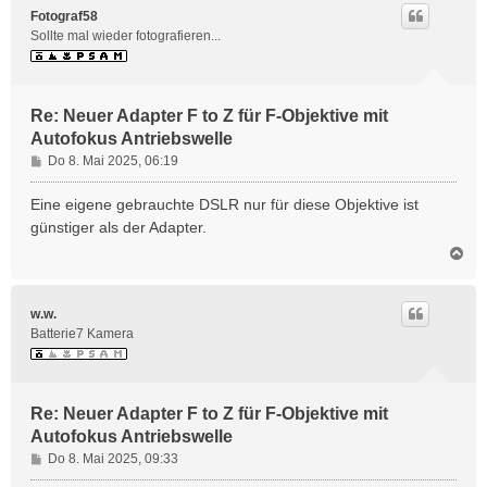
h
Fotograf58
o
Sollte mal wieder fotografieren...
b
e
n
Re: Neuer Adapter F to Z für F-Objektive mit
Autofokus Antriebswelle
B
Do 8. Mai 2025, 06:19
e
i
Eine eigene gebrauchte DSLR nur für diese Objektive ist
t
günstiger als der Adapter.
r
N
a
a
g
c
h
w.w.
o
Batterie7 Kamera
b
e
n
Re: Neuer Adapter F to Z für F-Objektive mit
Autofokus Antriebswelle
B
Do 8. Mai 2025, 09:33
e