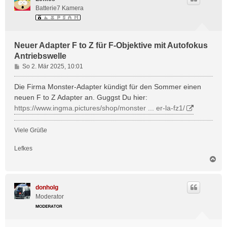
Batterie7 Kamera
Neuer Adapter F to Z für F-Objektive mit Autofokus
Antriebswelle
B
So 2. Mär 2025, 10:01
e
i
Die Firma Monster-Adapter kündigt für den Sommer einen
t
neuen F to Z Adapter an. Guggst Du hier:
r
https://www.ingma.pictures/shop/monster ... er-la-fz1/
a
g
Viele Grüße
Lefkes
N
a
c
h
donholg
o
Moderator
b
e
n