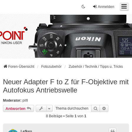
Anmelden
Foren-Übersicht
Fotozubehör
Zubehör / Technik / Tipps u. Tricks
Neuer Adapter F to Z für F-Objektive mit
Autofokus Antriebswelle
Moderator:
pilfi
Suche
Erweiterte Su
Antworten
8 Beiträge • Seite
1
von
1
Lefkes