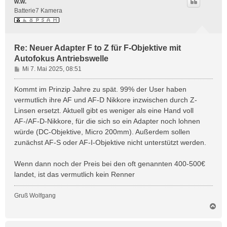
w.w.
o
Batterie7 Kamera
b
e
n
Re: Neuer Adapter F to Z für F-Objektive mit
Autofokus Antriebswelle
B
Mi 7. Mai 2025, 08:51
e
i
Kommt im Prinzip Jahre zu spät. 99% der User haben
t
vermutlich ihre AF und AF-D Nikkore inzwischen durch Z-
r
Linsen ersetzt. Aktuell gibt es weniger als eine Hand voll
a
AF-/AF-D-Nikkore, für die sich so ein Adapter noch lohnen
g
würde (DC-Objektive, Micro 200mm). Außerdem sollen
zunächst AF-S oder AF-I-Objektive nicht unterstützt werden.
Wenn dann noch der Preis bei den oft genannten 400-500€
landet, ist das vermutlich kein Renner
Gruß Wolfgang
N
a
c