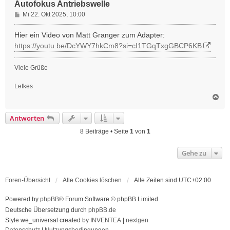
Autofokus Antriebswelle
B
Mi 22. Okt 2025, 10:00
e
i
Hier ein Video von Matt Granger zum Adapter:
t
https://youtu.be/DcYWY7hkCm8?si=cI1TGqTxgGBCP6KB
r
a
Viele Grüße
g
Lefkes
N
a
c
Antworten
h
o
8 Beiträge • Seite
1
von
1
b
e
Gehe zu
n
Foren-Übersicht
Alle Cookies löschen
Alle Zeiten sind
UTC+02:00
Powered by
phpBB
® Forum Software © phpBB Limited
Deutsche Übersetzung durch
phpBB.de
Style we_universal created by
INVENTEA
|
nextgen