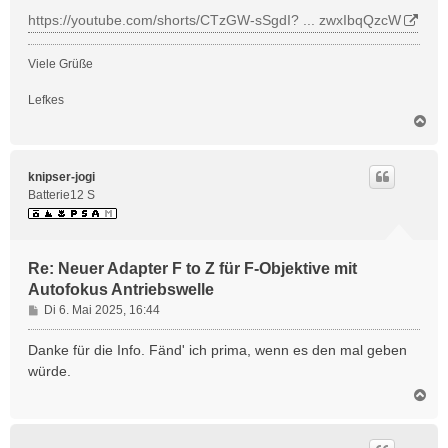
r
https://youtube.com/shorts/CTzGW-sSgdI? ... zwxIbqQzcW
a
g
Viele Grüße
Lefkes
N
a
c
h
knipser-jogi
o
Batterie12 S
b
e
n
Re: Neuer Adapter F to Z für F-Objektive mit
Autofokus Antriebswelle
B
Di 6. Mai 2025, 16:44
e
i
Danke für die Info. Fänd' ich prima, wenn es den mal geben
t
würde.
r
N
a
a
g
c
h