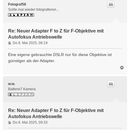
h
Fotograf58
o
Sollte mal wieder fotografieren...
b
e
n
Re: Neuer Adapter F to Z für F-Objektive mit
Autofokus Antriebswelle
B
Do 8. Mai 2025, 06:19
e
i
Eine eigene gebrauchte DSLR nur für diese Objektive ist
t
günstiger als der Adapter.
r
N
a
a
g
c
h
w.w.
o
Batterie7 Kamera
b
e
n
Re: Neuer Adapter F to Z für F-Objektive mit
Autofokus Antriebswelle
B
Do 8. Mai 2025, 09:33
e