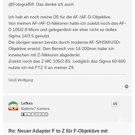
i
@Fotograf58: Das denke ich auch
t
r
Ich hab eh noch meine D5 für die AF-/AF-D-Objektive.
a
Von meinen AF-/AF-D-Nikkoren hatte ich zuletzt noch das AF-
g
D 105/2.8 Micro und gelegentlich ein eher nicht so dolles
Sigma 14/3.5 genutzt.
Die übrigen waren bereits durch moderne AF-S/HSM/USD-
Objektive ersetzt. Den Bereich von 14-200mm habe ich
inzwischen mit Z-Nikkoren abgedeckt.
Zuletzt noch das Z MC 105/2.8S. Lediglich das Sigma 60-600
nutzte ich mit FTZ II an meiner Z9.
Gruß Wolfgang
N
a
c
h
Lefkes
o
Batterie7 Kamera
b
e
n
Re: Neuer Adapter F to Z für F-Objektive mit