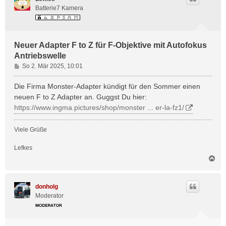
Batterie7 Kamera
Neuer Adapter F to Z für F-Objektive mit Autofokus
Antriebswelle
B
So 2. Mär 2025, 10:01
e
i
Die Firma Monster-Adapter kündigt für den Sommer einen
t
neuen F to Z Adapter an. Guggst Du hier:
r
https://www.ingma.pictures/shop/monster ... er-la-fz1/
a
g
Viele Grüße
Lefkes
N
a
c
h
donholg
o
Moderator
b
e
n