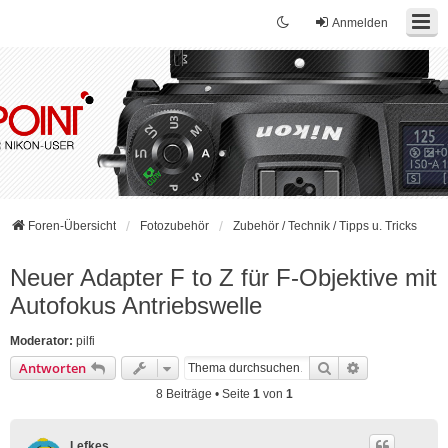
Anmelden
Foren-Übersicht
Fotozubehör
Zubehör / Technik / Tipps u. Tricks
Neuer Adapter F to Z für F-Objektive mit
Autofokus Antriebswelle
Moderator:
pilfi
Suche
Erweiterte Su
Antworten
8 Beiträge • Seite
1
von
1
Lefkes