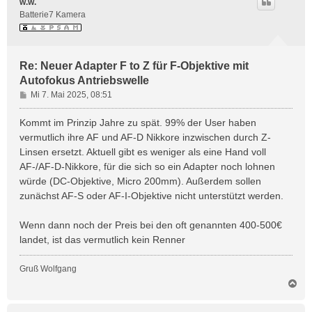
w.w.
o
Batterie7 Kamera
b
e
n
Re: Neuer Adapter F to Z für F-Objektive mit
Autofokus Antriebswelle
B
Mi 7. Mai 2025, 08:51
e
i
Kommt im Prinzip Jahre zu spät. 99% der User haben
t
vermutlich ihre AF und AF-D Nikkore inzwischen durch Z-
r
Linsen ersetzt. Aktuell gibt es weniger als eine Hand voll
a
AF-/AF-D-Nikkore, für die sich so ein Adapter noch lohnen
g
würde (DC-Objektive, Micro 200mm). Außerdem sollen
zunächst AF-S oder AF-I-Objektive nicht unterstützt werden.
Wenn dann noch der Preis bei den oft genannten 400-500€
landet, ist das vermutlich kein Renner
Gruß Wolfgang
N
a
c