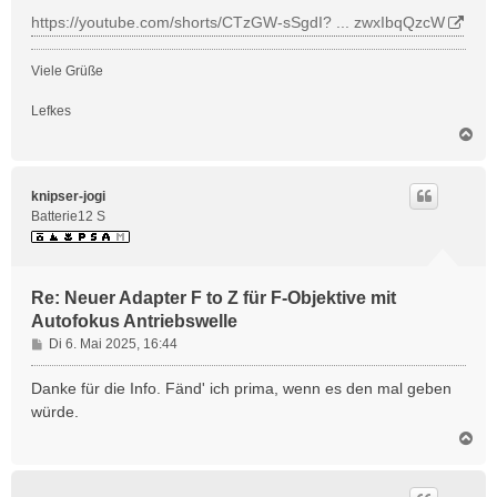
r
https://youtube.com/shorts/CTzGW-sSgdI? ... zwxIbqQzcW
a
g
Viele Grüße
Lefkes
N
a
c
h
knipser-jogi
o
Batterie12 S
b
e
n
Re: Neuer Adapter F to Z für F-Objektive mit
Autofokus Antriebswelle
B
Di 6. Mai 2025, 16:44
e
i
Danke für die Info. Fänd' ich prima, wenn es den mal geben
t
würde.
r
N
a
a
g
c
h