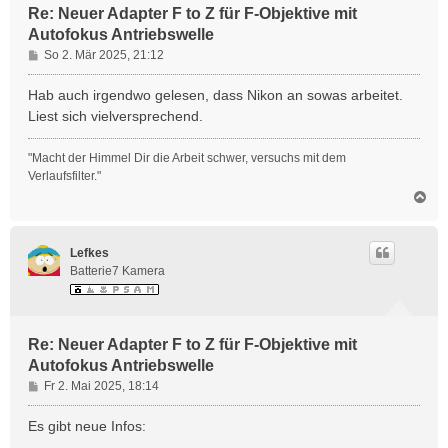
Re: Neuer Adapter F to Z für F-Objektive mit
Autofokus Antriebswelle
B
So 2. Mär 2025, 21:12
e
i
Hab auch irgendwo gelesen, dass Nikon an sowas arbeitet.
t
Liest sich vielversprechend.
r
a
"Macht der Himmel Dir die Arbeit schwer, versuchs mit dem
g
Verlaufsfilter."
N
a
c
h
Lefkes
o
Batterie7 Kamera
b
e
n
Re: Neuer Adapter F to Z für F-Objektive mit
Autofokus Antriebswelle
B
Fr 2. Mai 2025, 18:14
e
i
Es gibt neue Infos:
t