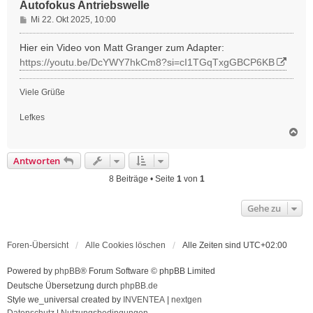
Autofokus Antriebswelle
B
Mi 22. Okt 2025, 10:00
e
i
Hier ein Video von Matt Granger zum Adapter:
t
https://youtu.be/DcYWY7hkCm8?si=cI1TGqTxgGBCP6KB
r
a
Viele Grüße
g
Lefkes
N
a
c
Antworten
h
o
8 Beiträge • Seite
1
von
1
b
e
Gehe zu
n
Foren-Übersicht
Alle Cookies löschen
Alle Zeiten sind
UTC+02:00
Powered by
phpBB
® Forum Software © phpBB Limited
Deutsche Übersetzung durch
phpBB.de
Style we_universal created by
INVENTEA
|
nextgen