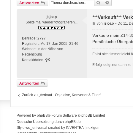
Suche
Erweiterte S
Antworten
jsjoap
***Verksuft*** Ver
Sollte mal wieder fotografieren...
B
von
jsjoap
»
Do 11. D
e
i
Verkaufe mein Z14-30
Beiträge:
2797
t
Persönluche Übergabe
Registriert:
Mo 17. Jan 2005, 21:46
r
Wohnort:
In der Nähe von
a
Es ist nicht immer leicht
Regensburg
g
K
Kontaktdaten:
o
Erfolg steigt nur dann zu
n
t
a
Antworten
k
t
Zurück zu „Verkauf - Objektive, Konverter & Filter“
d
a
t
e
Powered by
phpBB
® Forum Software © phpBB Limited
n
Deutsche Übersetzung durch
phpBB.de
v
Style we_universal created by
INVENTEA
|
nextgen
o