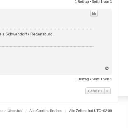
1 Beitrag • Seite
1
von
1
reis Schwandorf / Regensburg.
N
a
c
1 Beitrag • Seite
1
von
1
h
o
Gehe zu
b
e
n
oren-Übersicht
Alle Cookies löschen
Alle Zeiten sind
UTC+02:00