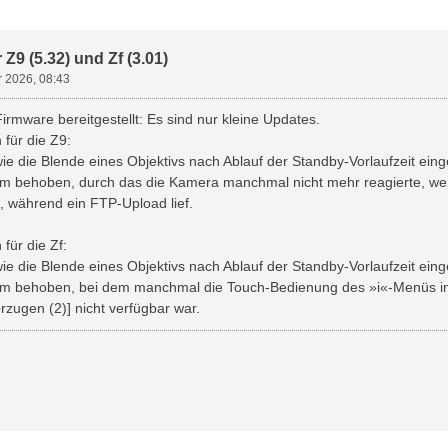
weiterte Suche
Z9 (5.32) und Zf (3.01)
r 2026, 08:43
irmware bereitgestellt: Es sind nur kleine Updates.
für die Z9:
ie die Blende eines Objektivs nach Ablauf der Standby-Vorlaufzeit einges
em behoben, durch das die Kamera manchmal nicht mehr reagierte, wen
, während ein FTP-Upload lief.
für die Zf:
ie die Blende eines Objektivs nach Ablauf der Standby-Vorlaufzeit einges
lem behoben, bei dem manchmal die Touch-Bedienung des »i«-Menüs i
rzugen (2)] nicht verfügbar war.