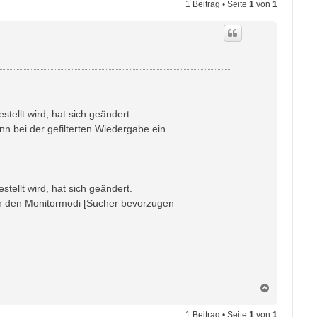
1 Beitrag • Seite
1
von
1
tellt wird, hat sich geändert.
n bei der gefilterten Wiedergabe ein
tellt wird, hat sich geändert.
n den Monitormodi [Sucher bevorzugen
N
a
c
1 Beitrag • Seite
1
von
1