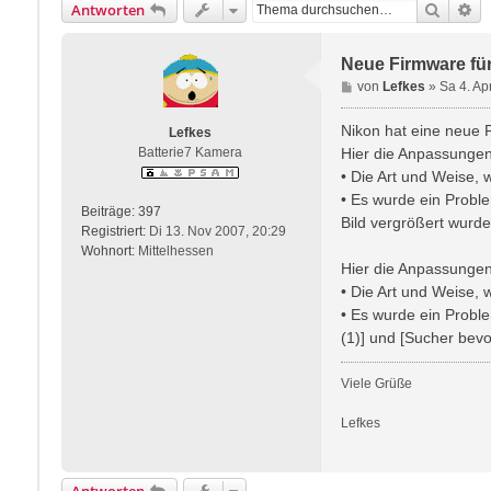
Suche
Er
Antworten
Neue Firmware für 
B
von
Lefkes
»
Sa 4. Ap
e
i
Nikon hat eine neue F
Lefkes
t
Batterie7 Kamera
Hier die Anpassungen 
r
• Die Art und Weise, w
a
• Es wurde ein Probl
g
Beiträge:
397
Bild vergrößert wurde
Registriert:
Di 13. Nov 2007, 20:29
Wohnort:
Mittelhessen
Hier die Anpassungen 
• Die Art und Weise, w
• Es wurde ein Prob
(1)] und [Sucher bevo
Viele Grüße
Lefkes