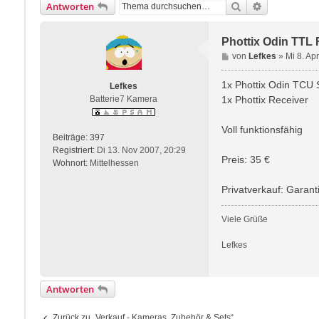
Suche
Erweiterte S
Antworten
Phottix Odin TTL
B
von
Lefkes
»
Mi 8. Ap
e
i
1x Phottix Odin TCU 
Lefkes
t
Batterie7 Kamera
1x Phottix Receiver
r
a
Voll funktionsfähig
g
Beiträge:
397
Registriert:
Di 13. Nov 2007, 20:29
Preis: 35 €
Wohnort:
Mittelhessen
Privatverkauf: Garan
Viele Grüße
Lefkes
Antworten
Zurück zu „Verkauf - Kameras, Zubehör & Sets“