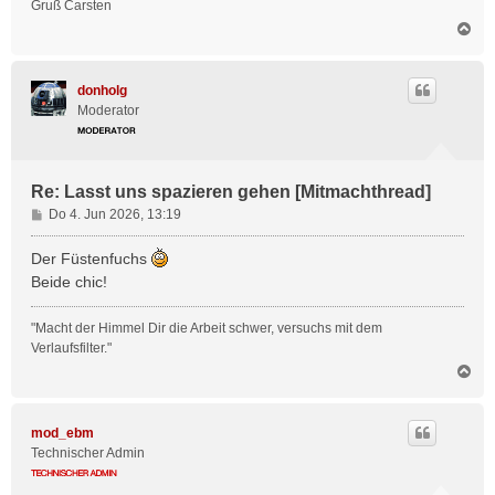
Gruß Carsten
N
a
c
h
donholg
o
Moderator
b
e
n
Re: Lasst uns spazieren gehen [Mitmachthread]
B
Do 4. Jun 2026, 13:19
e
i
Der Füstenfuchs
t
Beide chic!
r
a
"Macht der Himmel Dir die Arbeit schwer, versuchs mit dem
g
Verlaufsfilter."
N
a
c
h
mod_ebm
o
Technischer Admin
b
e
n