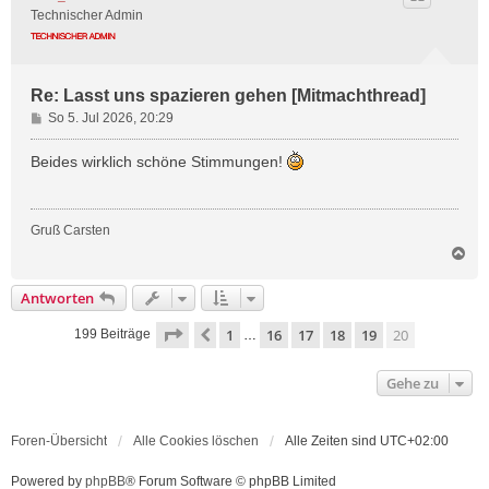
o
Technischer Admin
b
e
n
Re: Lasst uns spazieren gehen [Mitmachthread]
B
So 5. Jul 2026, 20:29
e
i
Beides wirklich schöne Stimmungen!
t
r
a
Gruß Carsten
g
N
a
c
Antworten
h
o
Seite
20
von
20
1
16
17
18
19
20
Vorherige
199 Beiträge
…
b
e
n
Gehe zu
Foren-Übersicht
Alle Cookies löschen
Alle Zeiten sind
UTC+02:00
Powered by
phpBB
® Forum Software © phpBB Limited