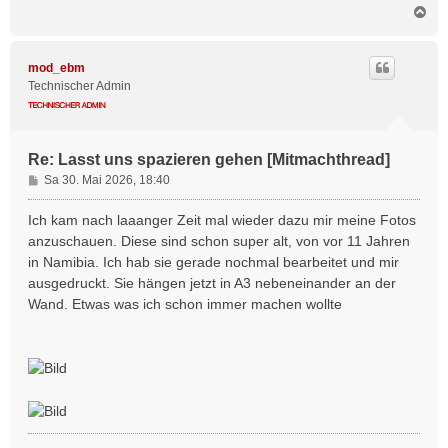
N
a
c
h
mod_ebm
o
Technischer Admin
b
e
n
Re: Lasst uns spazieren gehen [Mitmachthread]
B
Sa 30. Mai 2026, 18:40
e
i
Ich kam nach laaanger Zeit mal wieder dazu mir meine Fotos
t
anzuschauen. Diese sind schon super alt, von vor 11 Jahren
r
in Namibia. Ich hab sie gerade nochmal bearbeitet und mir
a
ausgedruckt. Sie hängen jetzt in A3 nebeneinander an der
g
Wand. Etwas was ich schon immer machen wollte