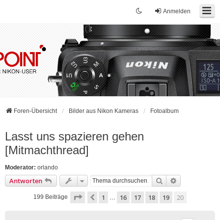
Anmelden
Foren-Übersicht
Bilder aus Nikon Kameras
Fotoalbum
Lasst uns spazieren gehen
[Mitmachthread]
Moderator:
orlando
Suche
Erweiterte Su
Antworten
Seite
20
von
20
1
16
17
18
19
20
Vorherige
199 Beiträge
…