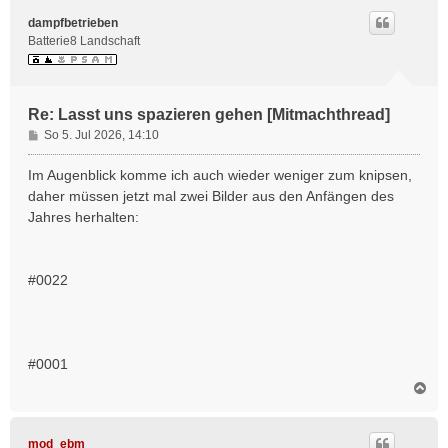
h
dampfbetrieben
o
Batterie8 Landschaft
b
e
n
Re: Lasst uns spazieren gehen [Mitmachthread]
B
So 5. Jul 2026, 14:10
e
i
Im Augenblick komme ich auch wieder weniger zum knipsen,
t
daher müssen jetzt mal zwei Bilder aus den Anfängen des
r
Jahres herhalten:
a
g
#0022
#0001
N
a
c
h
mod_ebm