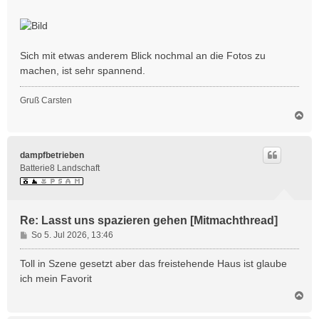
g
Sich mit etwas anderem Blick nochmal an die Fotos zu
machen, ist sehr spannend.
Gruß Carsten
N
a
c
h
dampfbetrieben
o
Batterie8 Landschaft
b
e
n
Re: Lasst uns spazieren gehen [Mitmachthread]
B
So 5. Jul 2026, 13:46
e
i
Toll in Szene gesetzt aber das freistehende Haus ist glaube
t
ich mein Favorit
r
N
a
a
g
c