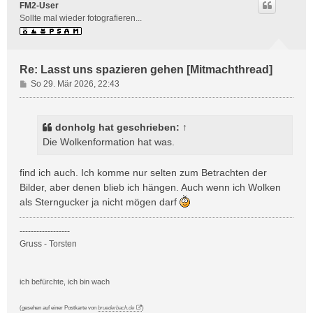
FM2-User
Sollte mal wieder fotografieren...
Re: Lasst uns spazieren gehen [Mitmachthread]
B
So 29. Mär 2026, 22:43
e
i
t
donholg
hat geschrieben:
↑
r
Die Wolkenformation hat was.
a
g
find ich auch. Ich komme nur selten zum Betrachten der
Bilder, aber denen blieb ich hängen. Auch wenn ich Wolken
als Sterngucker ja nicht mögen darf
------------------
Gruss - Torsten
ich befürchte, ich bin wach
(gesehen auf einer Postkarte von
bruederbach.de
)