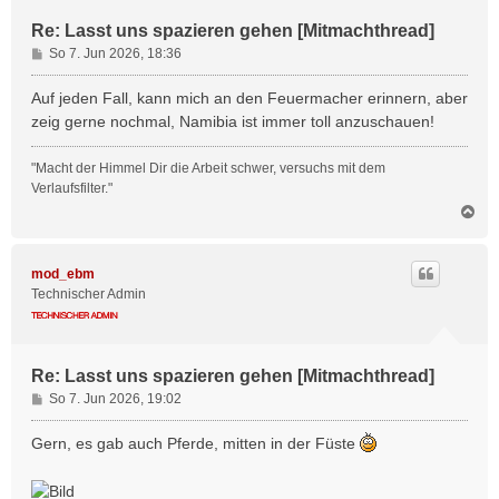
Re: Lasst uns spazieren gehen [Mitmachthread]
B
So 7. Jun 2026, 18:36
e
i
Auf jeden Fall, kann mich an den Feuermacher erinnern, aber
t
zeig gerne nochmal, Namibia ist immer toll anzuschauen!
r
a
"Macht der Himmel Dir die Arbeit schwer, versuchs mit dem
g
Verlaufsfilter."
N
a
c
h
mod_ebm
o
Technischer Admin
b
e
n
Re: Lasst uns spazieren gehen [Mitmachthread]
B
So 7. Jun 2026, 19:02
e
i
Gern, es gab auch Pferde, mitten in der Füste
t
r
a