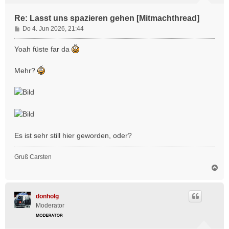
Re: Lasst uns spazieren gehen [Mitmachthread]
B
Do 4. Jun 2026, 21:44
e
i
Yoah füste far da
t
r
Mehr?
a
g
Es ist sehr still hier geworden, oder?
Gruß Carsten
N
a
c
h
donholg
o
Moderator
b
e
n